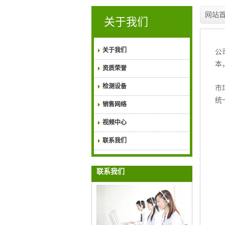
网站
关于我们
安
关于我们
公
本
资质荣誉
公
检测设备
市
统
销售网络
视频中心
联系我们
联系我们